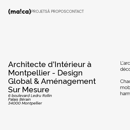
(ma!ca)
PROJETS
À PROPOS
CONTACT
Architecte d'Intérieur à
L'ar
déco
Montpellier - Design
Global & Aménagement
Chaq
mobi
Sur Mesure
harm
6 boulevard Ledru Rollin
Palais Bérain
34000 Montpellier