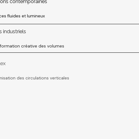
sons contemporaines
es fluides et lumineux
s industriels
sformation créative des volumes
lex
isation des circulations verticales