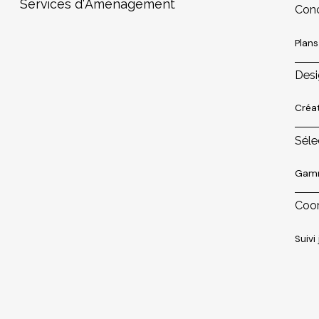
S
e
r
v
i
c
e
s
d
'
A
m
é
n
a
g
e
m
e
n
t
Conc
Plan
Desi
Créa
Séle
Gamm
Coor
Suivi