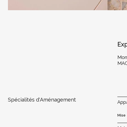
Exp
Mont
MACA
S
p
é
c
i
a
l
i
t
é
s
d
'
A
m
é
n
a
g
e
m
e
n
t
Appa
Mise 