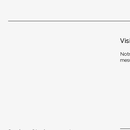
Vis
Notr
mesu